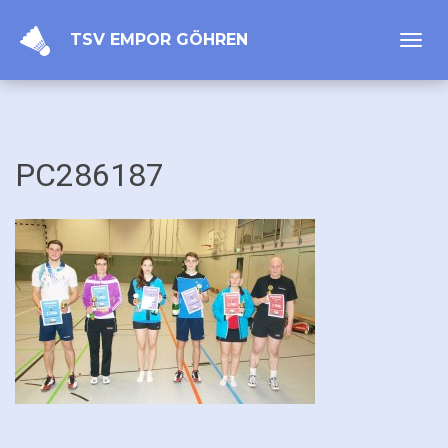
TSV EMPOR GÖHREN
Toggl
navig
PC286187