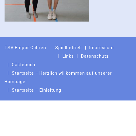
TSV Empor Göhren
Spielbetrieb
Impressum
Links
Datenschutz
Gästebuch
Startseite – Herzlich willkommen auf unserer
Hompage !
Startseite – Einleitung