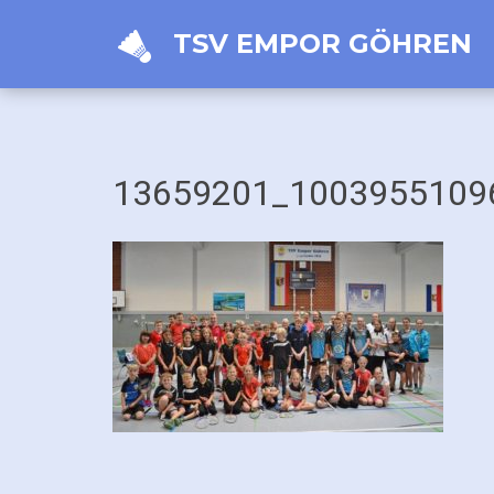
TSV EMPOR GÖHREN
13659201_1003955109