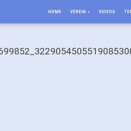
HOME
VEREIN
VIDEOS
TE
699852_322905450551908530