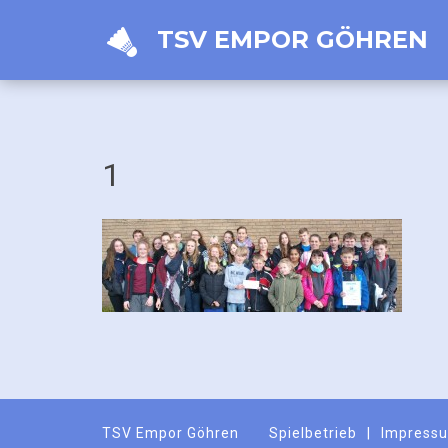
TSV EMPOR GÖHREN
1
TSV Empor Göhren
Spielbetrieb
Impress